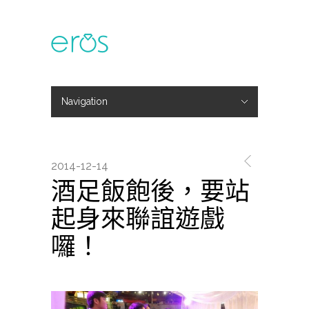
Navigation
Hide Navigation
主題活動
專欄文章
媒體報導
精彩花絮
登入
會員中心
我的訂單
2014-12-14
酒足飯飽後，要站
起身來聯誼遊戲
囉！