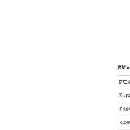
最新
南庄
陽明
多肉植
Ｋ歌