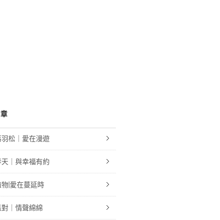
文章
落羽松｜愛在漫遊
春天｜與幸福有約
物|愛在蔓延時
派對｜情聲綿綿