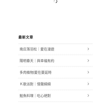
最新文章
南庄落羽松｜愛在漫遊
陽明春天｜與幸福有約
多肉植物|愛在蔓延時
Ｋ歌派對｜情聲綿綿
鮭魚料理｜吃心絕對