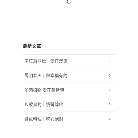
最新文章
南庄落羽松｜愛在漫遊
陽明春天｜與幸福有約
多肉植物|愛在蔓延時
Ｋ歌派對｜情聲綿綿
鮭魚料理｜吃心絕對