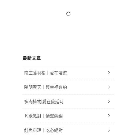
最新文章
南庄落羽松｜愛在漫遊
陽明春天｜與幸福有約
多肉植物|愛在蔓延時
Ｋ歌派對｜情聲綿綿
鮭魚料理｜吃心絕對