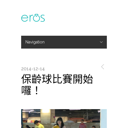
Navigation
Hide Navigation
主題活動
專欄文章
媒體報導
精彩花絮
登入
會員中心
我的訂單
2014-12-14
保齡球比賽開始
囉！