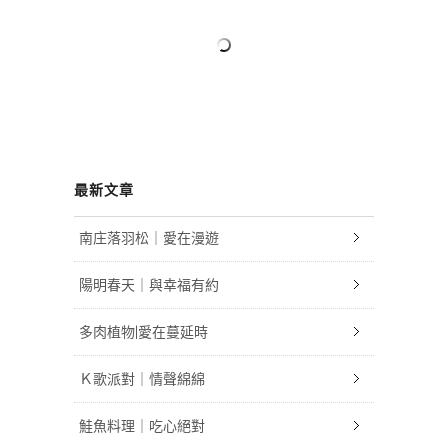
最新文章
南庄落羽松｜愛在漫遊
陽明春天｜與幸福有約
多肉植物|愛在蔓延時
Ｋ歌派對｜情聲綿綿
鮭魚料理｜吃心絕對