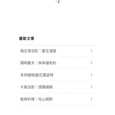
最新文章
南庄落羽松｜愛在漫遊
陽明春天｜與幸福有約
多肉植物|愛在蔓延時
Ｋ歌派對｜情聲綿綿
鮭魚料理｜吃心絕對