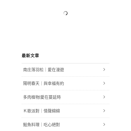
最新文章
南庄落羽松｜愛在漫遊
陽明春天｜與幸福有約
多肉植物|愛在蔓延時
Ｋ歌派對｜情聲綿綿
鮭魚料理｜吃心絕對