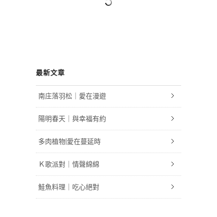
最新文章
南庄落羽松｜愛在漫遊
陽明春天｜與幸福有約
多肉植物|愛在蔓延時
Ｋ歌派對｜情聲綿綿
鮭魚料理｜吃心絕對