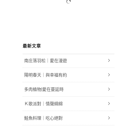
最新文章
南庄落羽松｜愛在漫遊
陽明春天｜與幸福有約
多肉植物|愛在蔓延時
Ｋ歌派對｜情聲綿綿
鮭魚料理｜吃心絕對