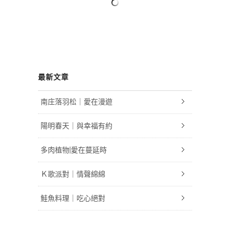
最新文章
南庄落羽松｜愛在漫遊
陽明春天｜與幸福有約
多肉植物|愛在蔓延時
Ｋ歌派對｜情聲綿綿
鮭魚料理｜吃心絕對