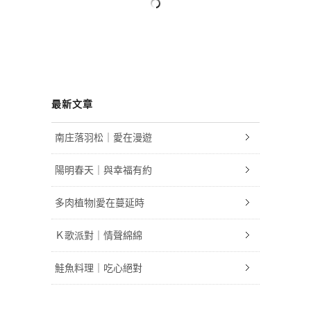
最新文章
南庄落羽松｜愛在漫遊
陽明春天｜與幸福有約
多肉植物|愛在蔓延時
Ｋ歌派對｜情聲綿綿
鮭魚料理｜吃心絕對