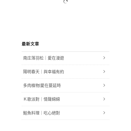
最新文章
南庄落羽松｜愛在漫遊
陽明春天｜與幸福有約
多肉植物|愛在蔓延時
Ｋ歌派對｜情聲綿綿
鮭魚料理｜吃心絕對