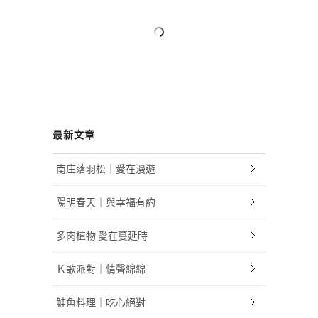
最新文章
南庄落羽松｜愛在漫遊
陽明春天｜與幸福有約
多肉植物|愛在蔓延時
Ｋ歌派對｜情聲綿綿
鮭魚料理｜吃心絕對