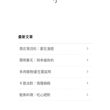
最新文章
南庄落羽松｜愛在漫遊
陽明春天｜與幸福有約
多肉植物|愛在蔓延時
Ｋ歌派對｜情聲綿綿
鮭魚料理｜吃心絕對