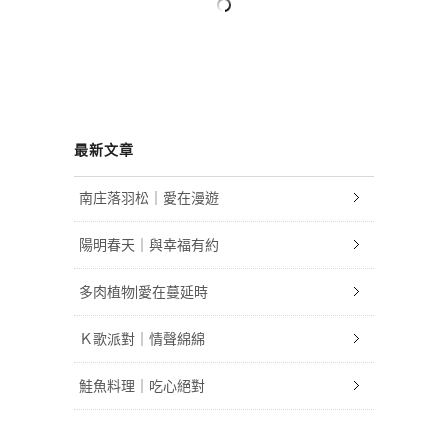
最新文章
南庄落羽松｜愛在漫遊
陽明春天｜與幸福有約
多肉植物|愛在蔓延時
Ｋ歌派對｜情聲綿綿
鮭魚料理｜吃心絕對