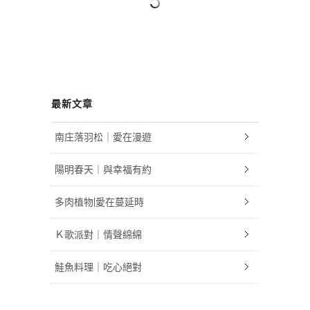
最新文章
南庄落羽松｜愛在漫遊
陽明春天｜與幸福有約
多肉植物|愛在蔓延時
Ｋ歌派對｜情聲綿綿
鮭魚料理｜吃心絕對