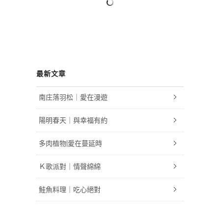
最新文章
南庄落羽松｜愛在漫遊
陽明春天｜與幸福有約
多肉植物|愛在蔓延時
Ｋ歌派對｜情聲綿綿
鮭魚料理｜吃心絕對