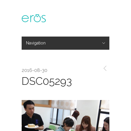
Navigation
Hide Navigation
主題活動
專欄文章
媒體報導
精彩花絮
登入
會員中心
我的訂單
2016-08-30
DSC05293