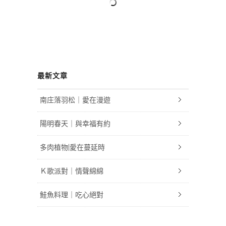
最新文章
南庄落羽松｜愛在漫遊
陽明春天｜與幸福有約
多肉植物|愛在蔓延時
Ｋ歌派對｜情聲綿綿
鮭魚料理｜吃心絕對