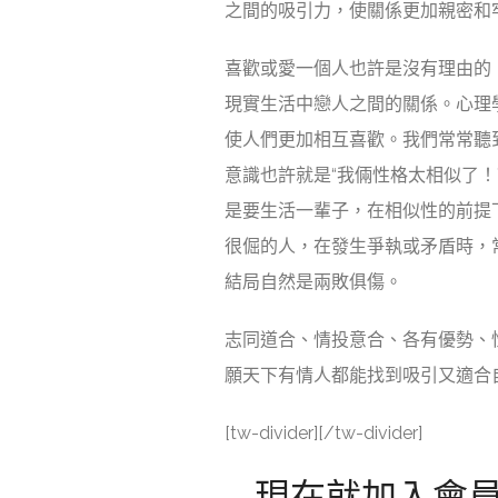
之間的吸引力，使關係更加親密和
喜歡或愛一個人也許是沒有理由的
現實生活中戀人之間的關係。心理
使人們更加相互喜歡。我們常常聽
意識也許就是“我倆性格太相似了
是要生活一輩子，在相似性的前提
很倔的人，在發生爭執或矛盾時，
結局自然是兩敗俱傷。
志同道合、情投意合、各有優勢、
願天下有情人都能找到吸引又適合
[tw-divider][/tw-divider]
現在就加入會員