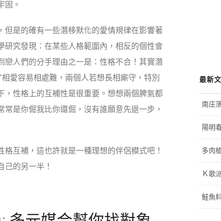
牢固。
，但是的確有一些潛移默化的愛情規律在影響著
學研究發現：在某些人格範圍內，相反的個性會
到戀人們的分手理由之一是：性格不合！其實潛
！”相愛容易相處難，兩個人若想長相廝守，特別
最新
下，性格上的互補性是很重要。想想兩個脾氣都
南庄
常常是你倔我比你還倔，沒有誰願意先退一步，
陽明
性格互補，這也許就是一種理想的伴侶模式吧！
多肉植
自己的另一半！
Ｋ歌
鮭魚
: 多元媒合幫你找對象