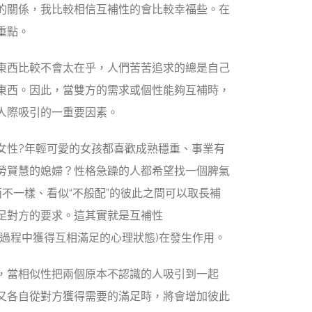
的關係，我比較相信互補性的會比較幸福些。在
重點。
東西比較不會太在乎，人們苦苦追求的總是自己
東西。因此，當雙方的需求或個性能夠互補時，
人際吸引的一重要因素。
女性?年輕可愛的女孩都喜歡成熟穩重、事業有
勞賢慧的媳婦？性格急躁的人都希望找一個脾氣
不一樣、看似“不般配”的彼此之間可以取長補
足對方的要求。這其實就是互補性
雙方在交往過程中獲得互相滿足的心理狀態)在發生作用。
，當相似性把兩個原本不認識的人吸引到一起
又各自從對方獲得需要的滿足時，將會增加彼此