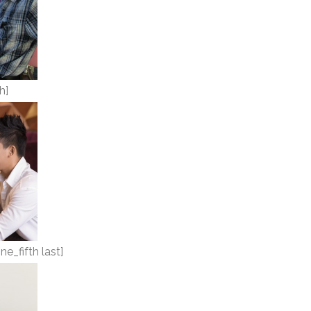
h]
fifth last]