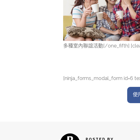
多種室內聯誼活動[/one_fifth] [clea
[ninja_forms_modal_form id=6 text
使用
POSTED BY