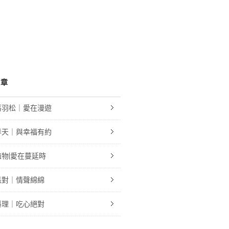
文章
落羽松｜愛在漫遊
春天｜與幸福有約
物|愛在蔓延時
派對｜情聲綿綿
料理｜吃心絕對