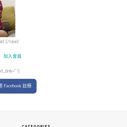
r] [/raw]
加入會員
_link=” “]
 Facebook 註冊
CATEGORIES