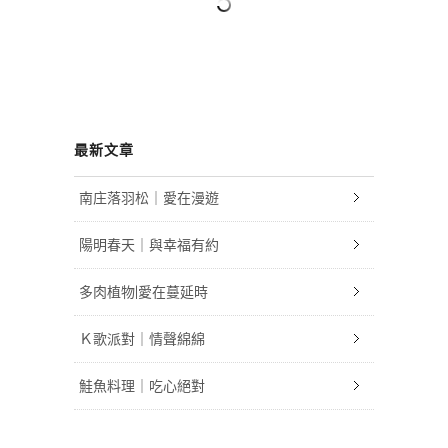
最新文章
南庄落羽松｜愛在漫遊
陽明春天｜與幸福有約
多肉植物|愛在蔓延時
Ｋ歌派對｜情聲綿綿
鮭魚料理｜吃心絕對