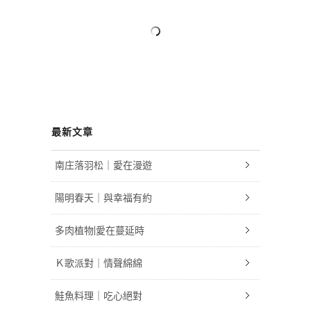
最新文章
南庄落羽松｜愛在漫遊
陽明春天｜與幸福有約
多肉植物|愛在蔓延時
Ｋ歌派對｜情聲綿綿
鮭魚料理｜吃心絕對