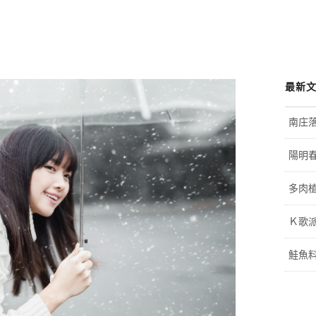
最新
南庄
陽明
多肉植
Ｋ歌
鮭魚