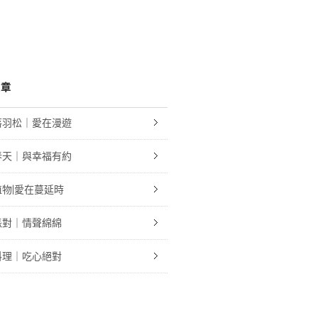
文章
落羽松｜愛在漫遊
春天｜與幸福有約
物|愛在蔓延時
派對｜情聲綿綿
料理｜吃心絕對