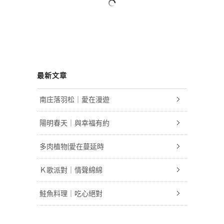
最新文章
南庄落羽松｜愛在漫遊
陽明春天｜與幸福有約
多肉植物|愛在蔓延時
Ｋ歌派對｜情聲綿綿
鮭魚料理｜吃心絕對