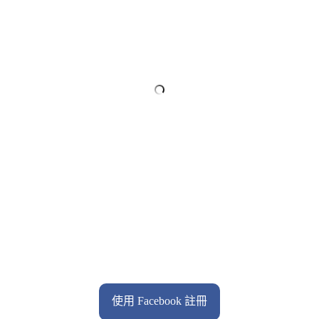
使用 Facebook 註冊