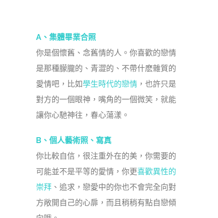
A、集體畢業合照
你是個懷舊、念舊情的人。你喜歡的戀情
是那種朦朧的、青澀的、不帶什麽雜質的
愛情吧，比如
學生時代的戀情
，也許只是
對方的一個眼神，嘴角的一個微笑，就能
讓你心馳神往，春心蕩漾。
B、個人藝術照、寫真
你比較自信，很注重外在的美，你需要的
可能並不是平等的愛情，你更
喜歡異性的
崇拜
、追求，戀愛中的你也不會完全向對
方敞開自己的心扉，而且稍稍有點自戀傾