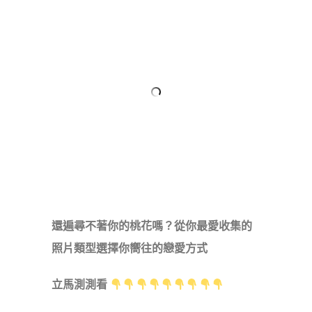
還遍尋不著你的桃花嗎？從你最愛收集的
照片類型選擇你嚮往的戀愛方式
立馬測測看