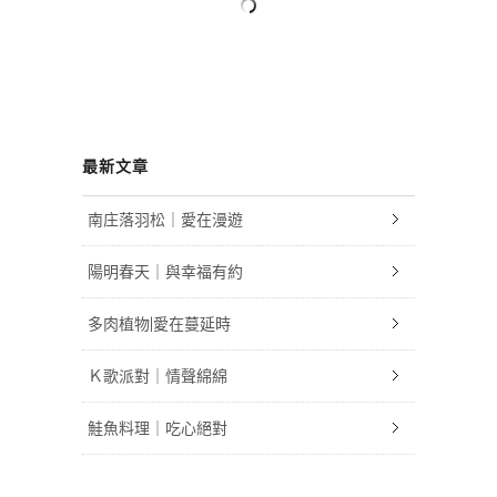
最新文章
南庄落羽松｜愛在漫遊
陽明春天｜與幸福有約
多肉植物|愛在蔓延時
Ｋ歌派對｜情聲綿綿
鮭魚料理｜吃心絕對